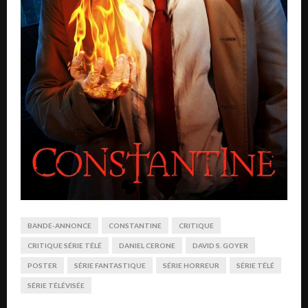
BANDE-ANNONCE
CONSTANTINE
CRITIQUE
CRITIQUE SÉRIE TÉLÉ
DANIEL CERONE
DAVID S. GOYER
POSTER
SÉRIE FANTASTIQUE
SÉRIE HORREUR
SÉRIE TÉLÉ
SÉRIE TÉLÉVISÉE