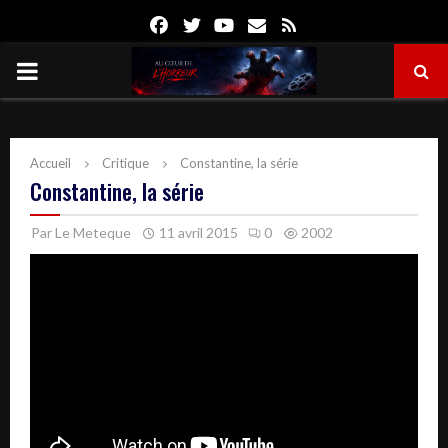
Facebook
Twitter
Youtube
Email
Rss
PRIMARY
MENU
Accueil
Critique
Constantine, la série
Constantine, la série
Par
Le Meteque
11 avril 2015
0
2002