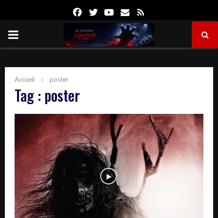
Facebook
Twitter
Youtube
Email
Rss
PRIMARY
MENU
Accueil
poster
Tag : poster