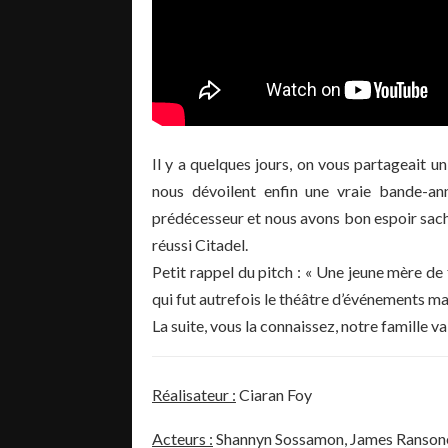
Il y a quelques jours, on vous partageait u
nous dévoilent enfin une vraie bande-an
prédécesseur et nous avons bon espoir sacha
réussi
Citadel
.
Petit rappel du pitch :
«
Une
jeune mère de 
qui fut autrefois le théâtre d’événements m
La suite, vous la connaissez, notre famille v
Réalisateur :
Ciaran
Foy
Acteurs :
Shannyn Sossamon, James Ransone