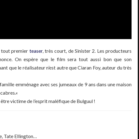
n tout premier
teaser
, très court, de
Sinister
2.
Les producteurs
nonce.
On espère que le film sera tout aussi bon que son
nt que le réalisateur n’est autre que
Ciaran
Foy
, auteur du très
famille emménage avec ses jumeaux de 9 ans dans une maison
acabres.
«
a être victime de l’esprit maléfique de
Bulguul
!
, Tate Ellington…