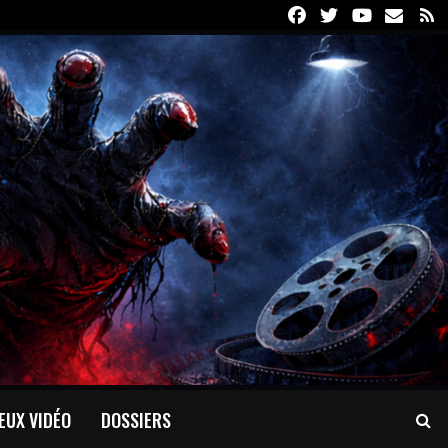
Facebook
Twitter
Youtube
Email
R
EUX VIDÉO
DOSSIERS