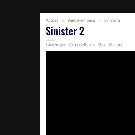
Accueil
Bande-annonce
Sinister 2
Sinister 2
Par
Krueger
11 avril 2015
0
1343