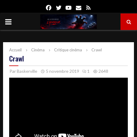
Facebook
Twitter
Youtube
Email
Rss
PRIMARY
MENU
Accueil
Cinéma
Critique cinéma
Crawl
Crawl
Par
Baskerville
5 novembre 2019
1
2648