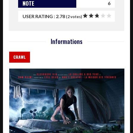
NOTE
6
USER RATING :
2.78
(
2
votes)
Informations
CRAWL