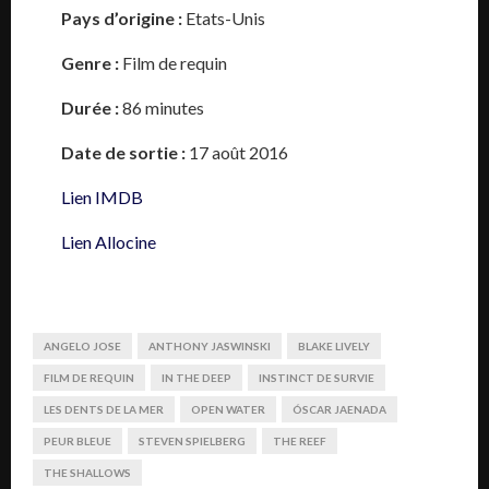
Pays d’origine :
Etats-Unis
Genre :
Film de requin
Durée :
86 minutes
Date de sortie :
17 août 2016
Lien IMDB
Lien Allocine
ANGELO JOSE
ANTHONY JASWINSKI
BLAKE LIVELY
FILM DE REQUIN
IN THE DEEP
INSTINCT DE SURVIE
LES DENTS DE LA MER
OPEN WATER
ÓSCAR JAENADA
PEUR BLEUE
STEVEN SPIELBERG
THE REEF
THE SHALLOWS