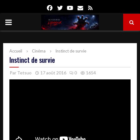
Facebook
Twitter
Youtube
Email
Rss
PRIMARY
MENU
Accueil
Cinéma
Instinct de survie
Instinct de survie
Par
Tetsuo
17 août 2016
0
1654