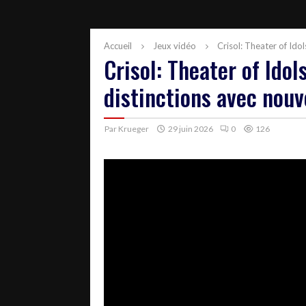
Accueil
Jeux vidéo
Crisol: Theater of Ido
Crisol: Theater of Ido
distinctions avec nouv
Par
Krueger
29 juin 2026
0
126