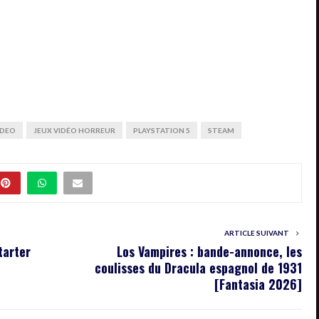
IDEO
JEUX VIDÉO HORREUR
PLAYSTATION 5
STEAM
ARTICLE SUIVANT
tarter
Los Vampires : bande-annonce, les
coulisses du Dracula espagnol de 1931
[Fantasia 2026]