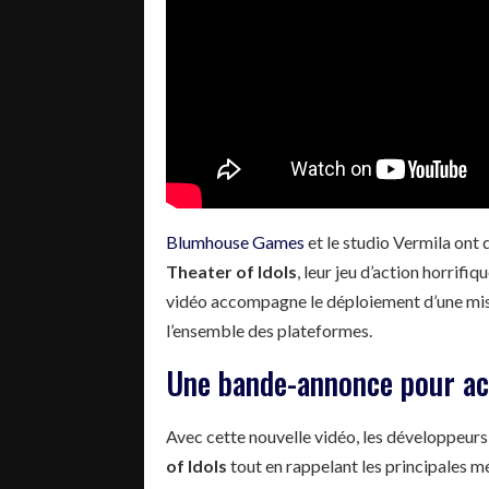
Blumhouse Games
et le studio Vermila ont
Theater of Idols
, leur jeu d’action horrifi
vidéo accompagne le déploiement d’une mise 
l’ensemble des plateformes.
Une bande-annonce pour ac
Avec cette nouvelle vidéo, les développeurs 
of Idols
tout en rappelant les principales m