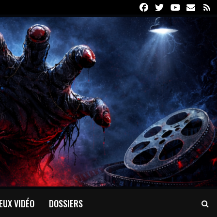
Facebook
Twitter
Youtube
Email
R
EUX VIDÉO
DOSSIERS