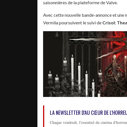
saisonnières de la plateforme de Valve.
Avec cette nouvelle bande-annonce et une 
Vermila poursuivent le suivi de
Crisol: Thea
LA NEWSLETTER D'AU CŒUR DE L'HORRE
Chaque vendredi, l'essentiel du cinéma d'horreur