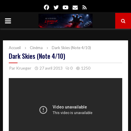
Facebook
Twitter
Youtube
Email
Rss
PRIMARY
MENU
Accueil
Cinéma
Dark Skies (Note 4/10)
Dark Skies (Note 4/10)
Par
Krueger
27 avril 2013
0
1250