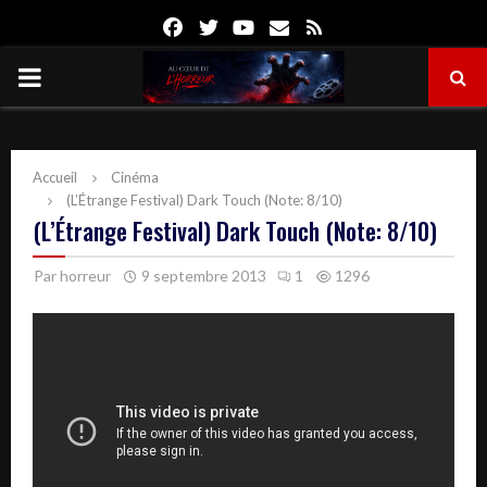
Facebook
Twitter
Youtube
Email
Rss
PRIMARY
MENU
Accueil
Cinéma
(L’Étrange Festival) Dark Touch (Note: 8/10)
(L’Étrange Festival) Dark Touch (Note: 8/10)
Par
horreur
9 septembre 2013
1
1296