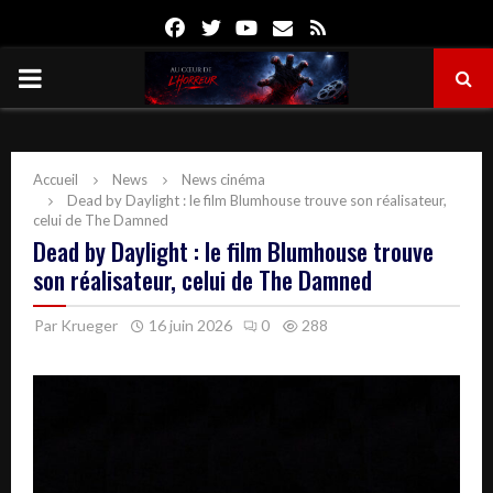
Facebook
Twitter
Youtube
Email
Rss
PRIMARY
MENU
Accueil
News
News cinéma
Dead by Daylight : le film Blumhouse trouve son réalisateur,
celui de The Damned
Dead by Daylight : le film Blumhouse trouve
son réalisateur, celui de The Damned
Par
Krueger
16 juin 2026
0
288