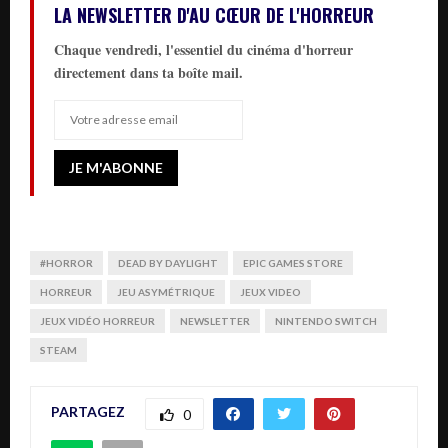
LA NEWSLETTER D'AU CŒUR DE L'HORREUR
Chaque vendredi, l'essentiel du cinéma d'horreur
directement dans ta boîte mail.
#HORROR
DEAD BY DAYLIGHT
EPIC GAMES STORE
HORREUR
JEU ASYMÉTRIQUE
JEUX VIDEO
JEUX VIDÉO HORREUR
NEWSLETTER
NINTENDO SWITCH
STEAM
PARTAGEZ
0