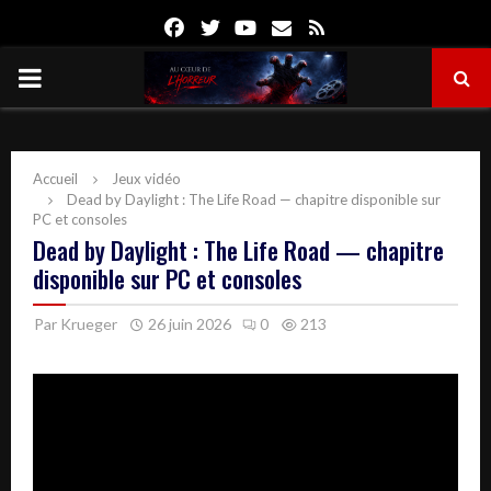
Facebook
Twitter
Youtube
Email
Rss
PRIMARY
MENU
Accueil
Jeux vidéo
Dead by Daylight : The Life Road — chapitre disponible sur
PC et consoles
Dead by Daylight : The Life Road — chapitre
disponible sur PC et consoles
Par
Krueger
26 juin 2026
0
213