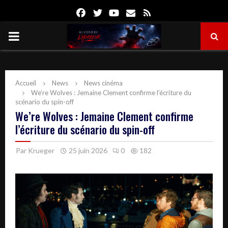
Facebook
Twitter
Youtube
Email
Rss
PRIMARY
MENU
Accueil
News
News cinéma
We’re Wolves : Jemaine Clement confirme l’écriture du
scénario du spin-off
We’re Wolves : Jemaine Clement confirme
l’écriture du scénario du spin-off
Par
Krueger
25 juin 2026
0
182