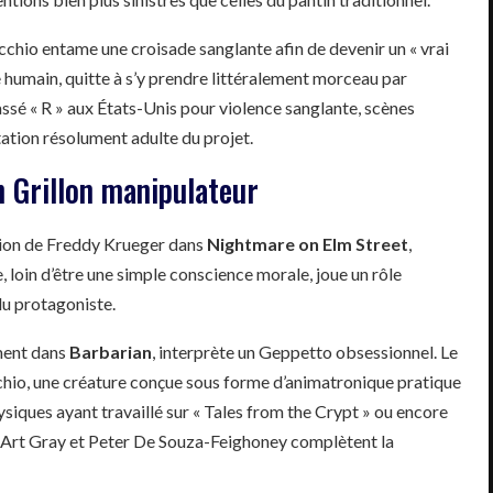
nocchio entame une croisade sanglante afin de devenir un « vrai
 humain, quitte à s’y prendre littéralement morceau par
assé « R » aux États-Unis pour violence sanglante, scènes
tation résolument adulte du projet.
n Grillon manipulateur
tion de Freddy Krueger dans
Nightmare on Elm Street
,
, loin d’être une simple conscience morale, joue un rôle
du protagoniste.
ment dans
Barbarian
, interprète un Geppetto obsessionnel. Le
chio, une créature conçue sous forme d’animatronique pratique
siques ayant travaillé sur « Tales from the Crypt » ou encore
k Art Gray et Peter De Souza-Feighoney complètent la