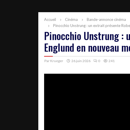
Accueil
Cinéma
Bande-annonce cinéma
Pinocchio Unstrung : un extrait présente Rob
Pinocchio Unstrung : u
Englund en nouveau mé
Par
Krueger
26 juin 2026
0
241