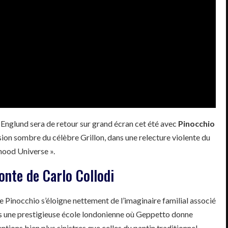
Englund sera de retour sur grand écran cet été avec
Pinocchio
ersion sombre du célèbre Grillon, dans une relecture violente du
hood Universe ».
onte de Carlo Collodi
e Pinocchio s’éloigne nettement de l’imaginaire familial associé
dans une prestigieuse école londonienne où Geppetto donne
tions bien plus sinistres que celles du pantin traditionnel.