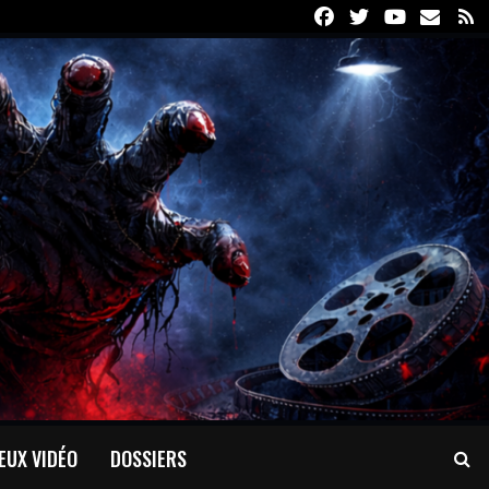
Facebook
Twitter
Youtube
Email
R
EUX VIDÉO
DOSSIERS