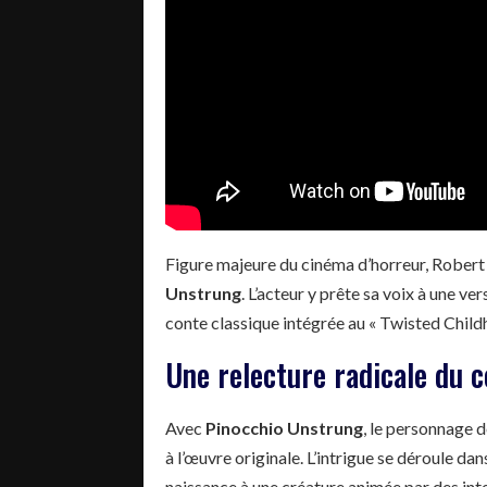
Figure majeure du cinéma d’horreur, Robert 
Unstrung
. L’acteur y prête sa voix à une v
conte classique intégrée au « Twisted Child
Une relecture radicale du c
Avec
Pinocchio Unstrung
, le personnage d
à l’œuvre originale. L’intrigue se déroule 
naissance à une créature animée par des inten