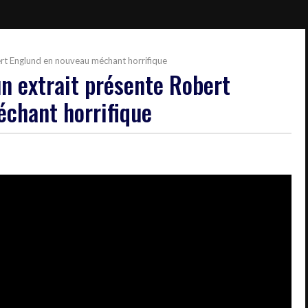
ert Englund en nouveau méchant horrifique
n extrait présente Robert
chant horrifique