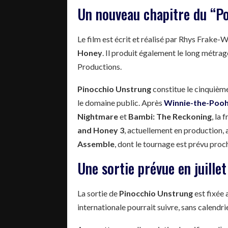
Un nouveau chapitre du “P
Le film est écrit et réalisé par Rhys Frake-Wa
Honey
. Il produit également le long métra
Productions.
Pinocchio Unstrung
constitue le cinquième
le domaine public. Après
Winnie-the-Pooh
Nightmare
et
Bambi: The Reckoning
, la
and Honey 3
, actuellement en production, a
Assemble
, dont le tournage est prévu pro
Une sortie prévue en juille
La sortie de
Pinocchio Unstrung
est fixée 
internationale pourrait suivre, sans calendri