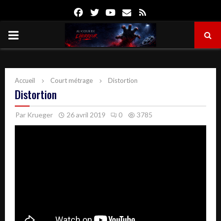
Facebook
Twitter
Youtube
Email
Rss
PRIMARY
MENU
Accueil
Court métrage
Distortion
Distortion
Par
Krueger
26 avril 2019
0
3785