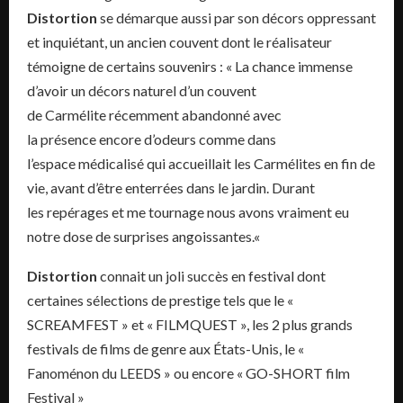
Distortion
se démarque aussi par son décors oppressant
et inquiétant, un ancien couvent dont le réalisateur
témoigne de certains souvenirs :
« La chance immense
d’avoir un
décors
naturel d’un couvent
de
Carmélite
récemment
abandonné
avec
la
présence
encore d’odeurs comme dans
l’espace
médicalisé
qui accueillait les
Carmélites
en fin de
vie, avant d’
être
enterrées
dans le jardin.
Durant
les
repérages
et
me tournage
nous avons vraiment eu
notre dose de surprises angoissantes.
«
Distortion
connait un joli succès en festival dont
certaines sélections de prestige tels que l
e «
SCREAMFEST » et « FILMQUEST », les 2 plus grands
festivals de films de genre aux États-Unis, le «
Fanoménon du LEEDS » ou encore « GO-SHORT film
Festival »