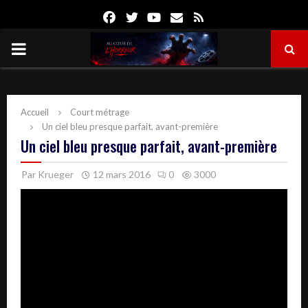
Facebook
Twitter
Youtube
Email
Rss
PRIMARY
MENU
Accueil
Court métrage
Un ciel bleu presque parfait, avant-première
Un ciel bleu presque parfait, avant-première
Par
Krueger
12 mars 2016
0
3000