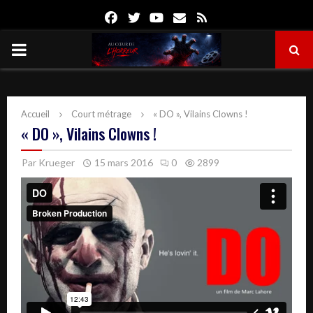
Facebook
Twitter
Youtube
Email
Rss
PRIMARY
MENU
Accueil
Court métrage
« DO », Vilains Clowns !
« DO », Vilains Clowns !
Par
Krueger
15 mars 2016
0
2899