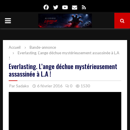
Facebook
Twitter
Youtube
Email
Rss
PRIMARY
MENU
Accueil
Bande-annonce
Everlasting. L’ange déchue mystérieusement assassinée à L.A
!
Everlasting. L’ange déchue mystérieusement
assassinée à L.A !
Par
Sadako
6 février 2016
0
1530