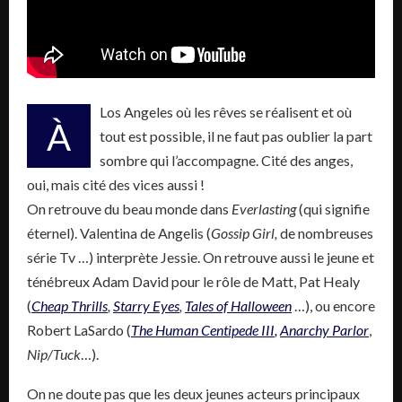
Los Angeles
où les rêves se réalisent et où
À
tout est possible, il ne faut pas oublier la part
sombre qui l’accompagne. Cité des anges,
oui, mais cité des vices aussi !
On retrouve du beau monde dans
Everlasting
(qui signifie
éternel). Valentina de Angelis (
Gossip Girl,
de nombreuses
série Tv …) interprète Jessie. On retrouve aussi le jeune et
ténébreux Adam David pour le rôle de Matt, Pat Healy
(
Cheap Thrills
,
Starry Eyes
,
Tales of Halloween
…), ou encore
Robert LaSardo (
The Human Centipede III
,
Anarchy Parlor
,
Nip/Tuck
…).
On ne doute pas que les deux jeunes acteurs principaux