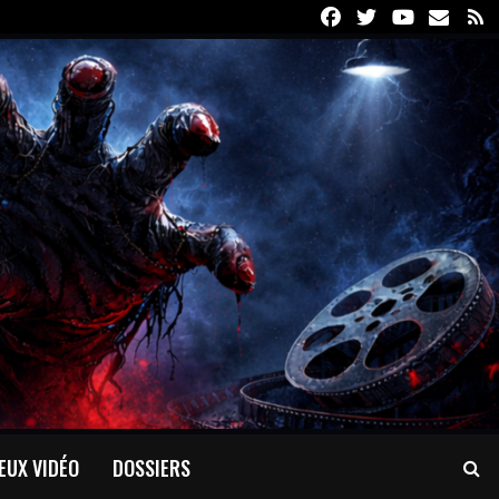
Facebook
Twitter
Youtube
Email
R
EUX VIDÉO
DOSSIERS