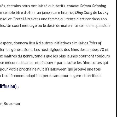
és, certains nous ont laissé dubitatifs, comme
Grimm Grinning
on semble être d’offrir un jump scare final, ou
Ding Dong
de
Lucky
ansel et Gretel à travers une femme qui tente d’attirer dans son
ies. Un court métrage où le désir de maternité se mue en passion
espère, donnera lieu à d’autres initiatives similaires.
Tales of
lier les générations. Les nostalgiques des films des années 70 et
ux maîtres du genre, tandis que les plus jeunes pourront toujours
ur méconnaissance, et découvrir par la suite les films cultes qui
t pour votre prochaine nuit d’Halloween, qui prouve une fois
rticulièrement adapté et percutant pour le genre horrifique.
iffusion) :
nn Bousman