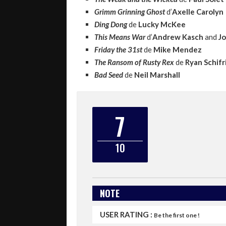
Grimm Grinning Ghost
d’
Axelle Carolyn
Ding Dong
de
Lucky McKee
This Means War
d’
Andrew Kasch
and
Jo
Friday the 31st
de
Mike Mendez
The Ransom of Rusty Rex
de
Ryan Schifr
Bad Seed
de
Neil Marshall
7
10
NOTE
USER RATING :
Be the first one !