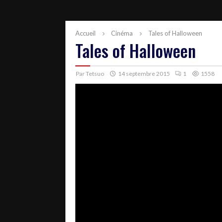
Accueil
Cinéma
Tales of Halloween
Tales of Halloween
Par
Tetsuo
14 septembre 2015
1
1558