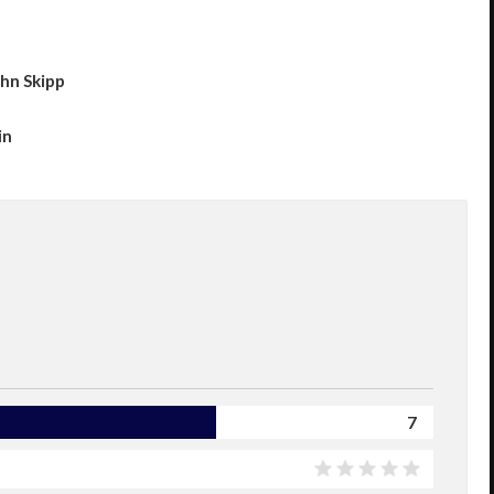
hn Skipp
in
7