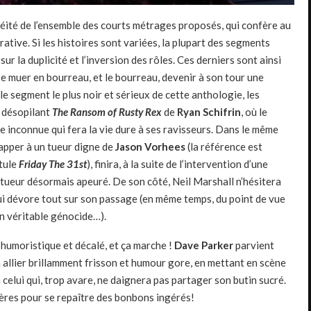
néité de l’ensemble des courts métrages proposés, qui confère au
rative. Si les histoires sont variées, la plupart des segments
r la duplicité et l’inversion des rôles. Ces derniers sont ainsi
 se muer en bourreau, et le bourreau, devenir à son tour une
, le segment le plus noir et sérieux de cette anthologie, les
u désopilant
The Ransom of Rusty Rex
de
Ryan Schifrin
, où le
 inconnue qui fera la vie dure à ses ravisseurs. Dans le même
apper à un tueur digne de
Jason Vorhees
(la référence est
itule
Friday The 31st
), finira, à la suite de l’intervention d’une
 tueur désormais apeuré. De son côté, Neil Marshall n’hésitera
qui dévore tout sur son passage (en même temps, du point de vue
n véritable génocide…).
 humoristique et décalé, et ça marche !
Dave Parker
parvient
 à allier brillamment frisson et humour gore, en mettant en scène
 celui qui, trop avare, ne daignera pas partager son butin sucré.
scères pour se repaître des bonbons ingérés!