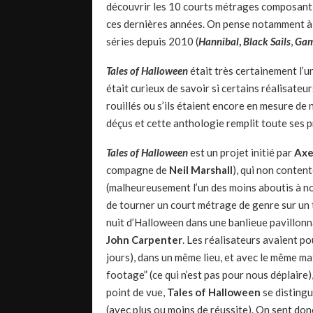
découvrir les 10 courts métrages composant le
ces dernières années. On pense notamment 
séries depuis 2010 (
Hannibal
,
Black Sails
,
Gam
Tales of Halloween
était très certainement l’u
était curieux de savoir si certains réalisateu
rouillés ou s’ils étaient encore en mesure de
déçus et cette anthologie remplit toute ses 
Tales of Halloween
est un projet initié par
Axe
compagne de
Neil Marshall
), qui non conten
(malheureusement l’un des moins aboutis à nos 
de tourner un court métrage de genre sur un 
nuit d’Halloween dans une banlieue pavillonna
John Carpenter
. Les réalisateurs avaient p
jours), dans un même lieu, et avec le même ma
footage” (ce qui n’est pas pour nous déplair
point de vue,
Tales of Halloween
se disting
(avec plus ou moins de réussite). On sent don