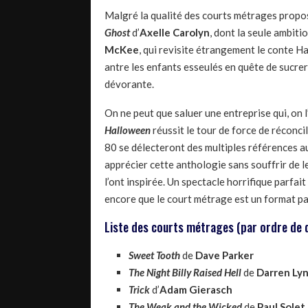
Malgré la qualité des courts métrages propos
Ghost
d’
Axelle Carolyn
, dont la seule ambiti
McKee
, qui revisite étrangement le conte H
antre les enfants esseulés en quête de sucrer
dévorante.
On ne peut que saluer une entreprise qui, on l’
Halloween
réussit le tour de force de réconci
80 se délecteront des multiples références a
apprécier cette anthologie sans souffrir de le
l’ont inspirée. Un spectacle horrifique parfai
encore que le court métrage est un format pa
Liste des courts métrages (par ordre de d
Sweet Tooth
de
Dave Parker
The Night Billy Raised Hell
de
Darren Ly
Trick
d’
Adam Gierasch
The Weak and the Wicked
de
Paul Solet