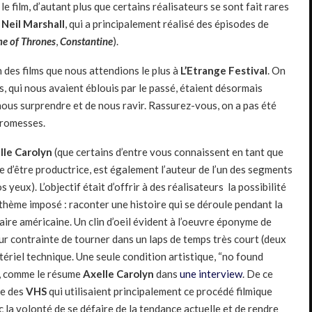
 film, d’autant plus que certains réalisateurs se sont fait rares
à
Neil Marshall
, qui a principalement réalisé des épisodes de
e of Thrones
,
Constantine
).
n des films que nous attendions le plus à
L’Etrange Festival
. On
rs, qui nous avaient éblouis par le passé, étaient désormais
 nous surprendre et de nous ravir. Rassurez-vous, on a pas été
promesses.
lle Carolyn
(que certains d’entre vous connaissent en tant que
te d’être productrice, est également l’auteur de l’un des segments
yeux). L’objectif était d’offrir à des réalisateurs la possibilité
thème imposé : raconter une histoire qui se déroule pendant la
ire américaine. Un clin d’oeil évident à l’oeuvre éponyme de
our contrainte de tourner dans un laps de temps très court (deux
tériel technique. Une seule condition artistique, “no found
e), comme le résume
Axelle Carolyn
dans
une interview
. De ce
ue des
VHS
qui utilisaient principalement ce procédé filmique
c la volonté de se défaire de la tendance actuelle et de rendre