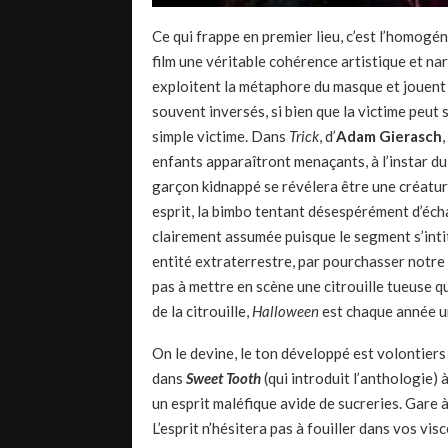
Ce qui frappe en premier lieu, c’est l’homogé
film une véritable cohérence artistique et nar
exploitent la métaphore du masque et jouent su
souvent inversés, si bien que la victime peut
simple victime. Dans
Trick
, d’
Adam Gierasch
enfants apparaîtront menaçants, à l’instar d
garçon kidnappé se révélera être une créature
esprit, la bimbo tentant désespérément d’éch
clairement assumée puisque le segment s’int
entité extraterrestre, par pourchasser notre
pas à mettre en scène une citrouille tueuse 
de la citrouille,
Halloween
est chaque année u
On le devine, le ton développé est volontiers
dans
Sweet Tooth
(qui introduit l’anthologie)
un esprit maléfique avide de sucreries. Gare à
L’esprit n’hésitera pas à fouiller dans vos vi