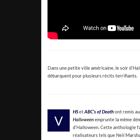
Dans une petite ville américaine, le soir d’H
débarquent pour plusieurs récits terrifiants.
HS
et
ABC’s of Death
ont remis au
V
Halloween
emprunte la même déma
d’Halloween. Cette anthologie fa
réalisateurs tels que Neil Marsha