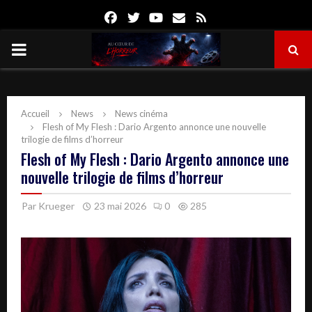
Facebook
Twitter
Youtube
Email
Rss
PRIMARY
MENU
Accueil
News
News cinéma
Flesh of My Flesh : Dario Argento annonce une nouvelle
trilogie de films d’horreur
Flesh of My Flesh : Dario Argento annonce une
nouvelle trilogie de films d’horreur
Par
Krueger
23 mai 2026
0
285