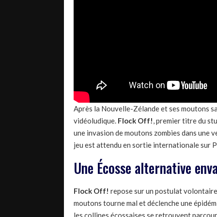
Après la Nouvelle-Zélande et ses moutons san
vidéoludique.
Flock Off!
, premier titre du 
une invasion de moutons zombies dans une ve
jeu est attendu en sortie internationale sur 
Une Écosse alternative env
Flock Off!
repose sur un postulat volontaire
moutons tourne mal et déclenche une épidémi
les collines écossaises se retrouvent parcou