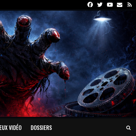
Facebook
Twitter
Youtube
Email
R
EUX VIDÉO
DOSSIERS