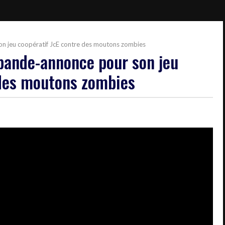
on jeu coopératif JcE contre des moutons zombies
 bande-annonce pour son jeu
 des moutons zombies