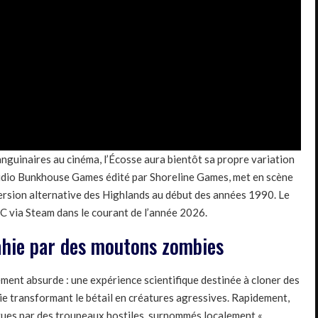
guinaires au cinéma, l’Écosse aura bientôt sa propre variation
studio Bunkhouse Games édité par Shoreline Games, met en scène
rsion alternative des Highlands au début des années 1990. Le
PC via Steam dans le courant de l’année 2026.
ahie par des moutons zombies
ment absurde : une expérience scientifique destinée à cloner des
e transformant le bétail en créatures agressives. Rapidement,
rues par des troupeaux hostiles, surnommés localement «