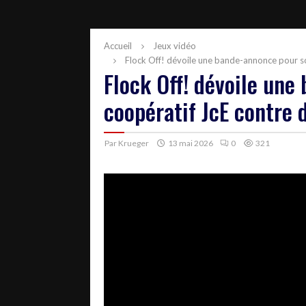
Accueil
Jeux vidéo
Flock Off! dévoile une bande-annonce pour s
Flock Off! dévoile une
coopératif JcE contre
Par
Krueger
13 mai 2026
0
321