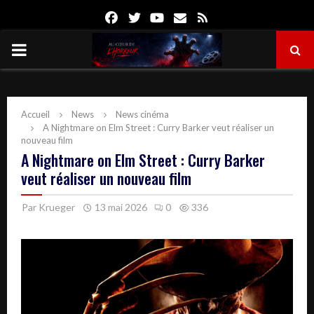
Facebook
Twitter
Youtube
Email
Rss
PRIMARY
MENU
Accueil
News
News cinéma
A Nightmare on Elm Street : Curry Barker veut réaliser un
nouveau film
A Nightmare on Elm Street : Curry Barker
veut réaliser un nouveau film
Par
Krueger
13 mai 2026
0
336