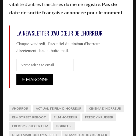
vitalité d’autres franchises du même registre.
Pas de
date de sortie française annoncée pour le moment.
LA NEWSLETTER D'AU CŒUR DE L'HORREUR
Chaque vendredi, l'essentiel du cinéma d'horreur
directement dans ta boîte mail.
#HORROR
ACTUALITÉ FILM D'HORREUR
CINÉMA D'HORREUR
ELM STREET REBOOT
FILM HORREUR
FREDDY KRUEGER
FREDDY KRUEGER FILM
HORREUR
NIGHTMARE ON ELM STREET
REMAKE FREDDY KRUEGER