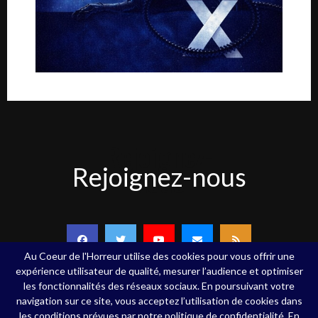
Rejoignez-
Rejoignez-nous
nous
Au Coeur de l'Horreur utilise des cookies pour vous offrir une
expérience utilisateur de qualité, mesurer l’audience et optimiser
les fonctionnalités des réseaux sociaux. En poursuivant votre
navigation sur ce site, vous acceptez l’utilisation de cookies dans
Copyright ©Au Coeur de l'Horreur - 2020 - Tous droits réservés
les conditions prévues par notre politique de confidentialité. En