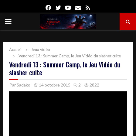
Facebook
Twitter
Youtube
Email
Rss
PRIMARY
MENU
Accueil
Jeux vidéo
Vendredi 13 : Summer Camp, le Jeu Vidéo du slasher culte
Vendredi 13 : Summer Camp, le Jeu Vidéo du
slasher culte
Par
Sadako
14 octobre 2015
2
2822