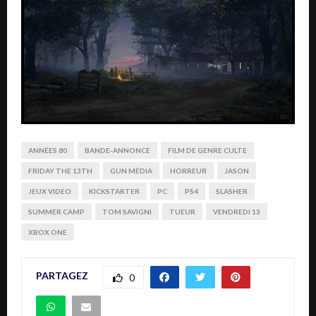
ANNÉES 80
BANDE-ANNONCE
FILM DE GENRE CULTE
FRIDAY THE 13TH
GUN MÉDIA
HORREUR
JASON
JEUX VIDEO
KICKSTARTER
PC
PS4
SLASHER
SUMMER CAMP
TOM SAVIGNI
TUEUR
VENDREDI 13
XBOX ONE
PARTAGEZ
0