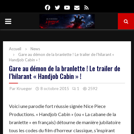
Facebook
Twitter
Youtube
Email
Rss
PRIMARY
MENU
Accueil
News
Gare au démon de la branlette ! Le trailer de l’hilarant «
Handjob Cabin » !
Gare au démon de la branlette ! Le trailer de
l’hilarant « Handjob Cabin » !
Par
Krueger
8 octobre 2015
1
2592
Voici une parodie fort réussie signée Nice Piece
Productions. « Handjob Cabin » (ou « La cabane de la
branlette » en français) détourne de manière jubilatoire
tous les codes du film d’horreur classique, s’inspirant