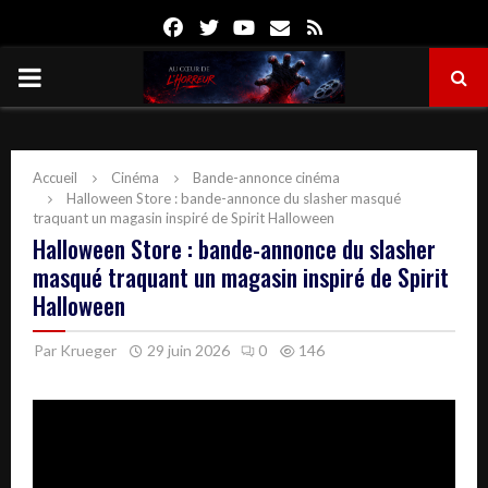
Facebook
Twitter
Youtube
Email
Rss
PRIMARY
MENU
Accueil
Cinéma
Bande-annonce cinéma
Halloween Store : bande-annonce du slasher masqué
traquant un magasin inspiré de Spirit Halloween
Halloween Store : bande-annonce du slasher
masqué traquant un magasin inspiré de Spirit
Halloween
Par
Krueger
29 juin 2026
0
146