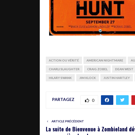
ACTION OU VÉRITÉ
AMERICAN NIGHTMARE
AU
CHARLI SLAUGHTER
CRAIG ZOBEL
DEAN WEST
HILARY SWANK
JIM KLOCK
JUSTIN HARTLEY
PARTAGEZ
0
ARTICLE PRÉCÉDENT
La suite de Bienvenue à Zombieland dé