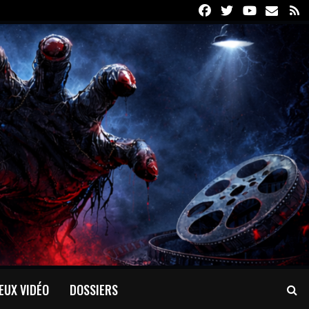
Facebook
Twitter
Youtube
Email
R
EUX VIDÉO
DOSSIERS