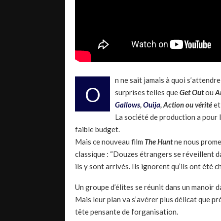
n ne sait jamais à quoi s’attendr
O
surprises telles que
Get Out
ou
A
Gallows
,
Ouija
, Action ou vérité
et
La société de production a pour 
faible budget.
Mais ce nouveau film
The
Hunt
ne nous promet 
classique : “Douzes étrangers se réveillent da
ils y sont arrivés. Ils ignorent qu’ils ont été
Un groupe d’élites se réunit dans un manoir da
Mais leur plan va s’avérer plus délicat que pré
tête pensante de l’organisation.