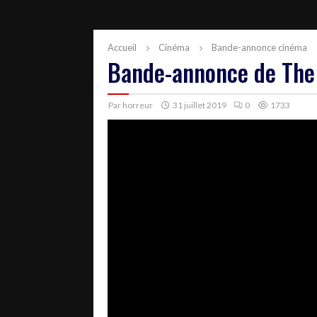
Accueil
Cinéma
Bande-annonce cinéma
Bande-annonce de The
Par
horreur
31 juillet 2019
0
1733