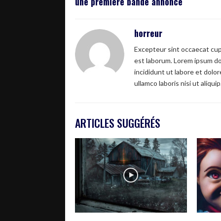
une première bande annonce
horreur
Excepteur sint occaecat cupi
est laborum. Lorem ipsum dol
incididunt ut labore et dolo
ullamco laboris nisi ut aliquip
ARTICLES SUGGÉRÉS