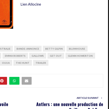
Lien Allocine
STRALIE
BANDE-ANNONCE
BETTY GILPIN
BLUMHOUSE
EMMA ROBERTS
GALLOWS
GET OUT
GLENN HOWERTON
OUIJA
THE HUNT
TRAILER
ARTICLE SUIVANT
voile
Antlers : une nouvelle production de