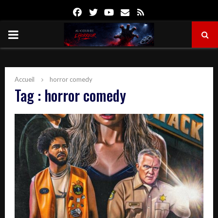
Facebook
Twitter
Youtube
Email
Rss
PRIMARY
MENU
Accueil
horror comedy
Tag : horror comedy