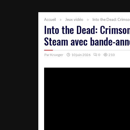
Accueil
Jeux vidéo
Into the Dead: Crims
Into the Dead: Crimso
Steam avec bande-ann
Par
Krueger
10 juin 2026
0
210