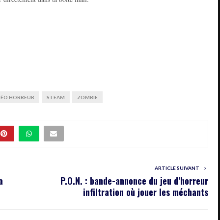
DÉO HORREUR
STEAM
ZOMBIE
ARTICLE SUIVANT
a
P.O.N. : bande-annonce du jeu d’horreur
infiltration où jouer les méchants