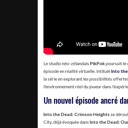
Le studio néo-zélandais
PikPok
poursuit le
épisode en réalité virtuelle. Intitulé
Into th
la série en explorant les possibilités offert
l’environnement réel du joueur dans l’expérie
Un nouvel épisode ancré da
Into the Dead: Crimson Heights
se déroul
City, déjà évoquée dans
Into the Dead: Ou