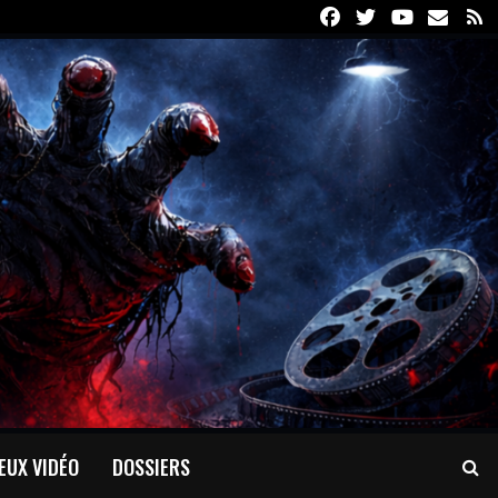
Facebook
Twitter
Youtube
Email
R
EUX VIDÉO
DOSSIERS