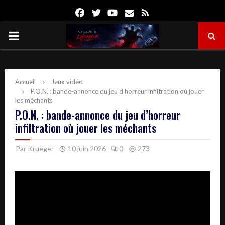
Facebook
Twitter
Youtube
Email
Rss
PRIMARY
MENU
Accueil
Jeux vidéo
P.O.N. : bande-annonce du jeu d’horreur infiltration où jouer
les méchants
P.O.N. : bande-annonce du jeu d’horreur
infiltration où jouer les méchants
Par
Krueger
10 juin 2026
0
273