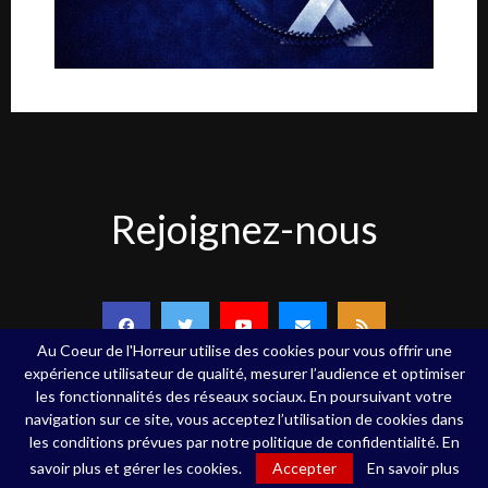
Rejoignez-
Rejoignez-nous
nous
Au Coeur de l'Horreur utilise des cookies pour vous offrir une
expérience utilisateur de qualité, mesurer l’audience et optimiser
les fonctionnalités des réseaux sociaux. En poursuivant votre
navigation sur ce site, vous acceptez l’utilisation de cookies dans
Copyright ©Au Coeur de l'Horreur - 2020 - Tous droits réservés
les conditions prévues par notre politique de confidentialité. En
savoir plus et gérer les cookies.
Accepter
En savoir plus
Qui sommes-nous
Contact
Mentions légales