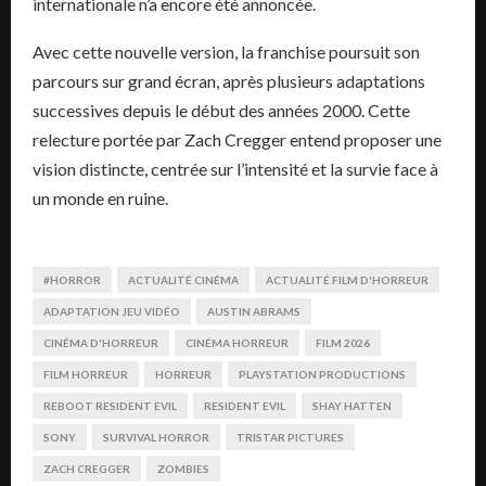
internationale n’a encore été annoncée.
Avec cette nouvelle version, la franchise poursuit son
parcours sur grand écran, après plusieurs adaptations
successives depuis le début des années 2000. Cette
relecture portée par Zach Cregger entend proposer une
vision distincte, centrée sur l’intensité et la survie face à
un monde en ruine.
#HORROR
ACTUALITÉ CINÉMA
ACTUALITÉ FILM D'HORREUR
ADAPTATION JEU VIDÉO
AUSTIN ABRAMS
CINÉMA D'HORREUR
CINÉMA HORREUR
FILM 2026
FILM HORREUR
HORREUR
PLAYSTATION PRODUCTIONS
REBOOT RESIDENT EVIL
RESIDENT EVIL
SHAY HATTEN
SONY
SURVIVAL HORROR
TRISTAR PICTURES
ZACH CREGGER
ZOMBIES