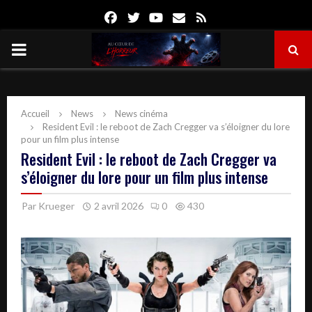
Facebook
Twitter
Youtube
Email
Rss
PRIMARY
MENU
Accueil
News
News cinéma
Resident Evil : le reboot de Zach Cregger va s’éloigner du lore
pour un film plus intense
Resident Evil : le reboot de Zach Cregger va
s’éloigner du lore pour un film plus intense
Par
Krueger
2 avril 2026
0
430