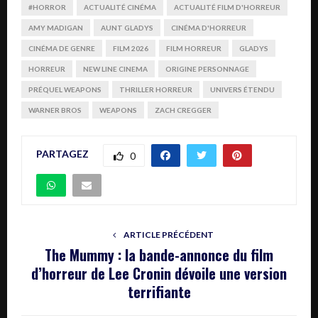
#HORROR
ACTUALITÉ CINÉMA
ACTUALITÉ FILM D'HORREUR
AMY MADIGAN
AUNT GLADYS
CINÉMA D'HORREUR
CINÉMA DE GENRE
FILM 2026
FILM HORREUR
GLADYS
HORREUR
NEW LINE CINEMA
ORIGINE PERSONNAGE
PRÉQUEL WEAPONS
THRILLER HORREUR
UNIVERS ÉTENDU
WARNER BROS
WEAPONS
ZACH CREGGER
PARTAGEZ
0
ARTICLE PRÉCÉDENT
The Mummy : la bande-annonce du film
d’horreur de Lee Cronin dévoile une version
terrifiante