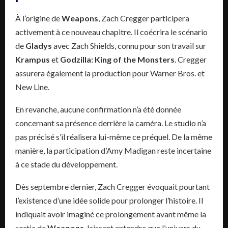
À l’origine de
Weapons
, Zach Cregger participera
activement à ce nouveau chapitre. Il coécrira le scénario
de
Gladys
avec Zach Shields, connu pour son travail sur
Krampus
et
Godzilla: King of the Monsters
. Cregger
assurera également la production pour Warner Bros. et
New Line.
En revanche, aucune confirmation n’a été donnée
concernant sa présence derrière la caméra. Le studio n’a
pas précisé s’il réalisera lui-même ce préquel. De la même
manière, la participation d’Amy Madigan reste incertaine
à ce stade du développement.
Dès septembre dernier, Zach Cregger évoquait pourtant
l’existence d’une idée solide pour prolonger l’histoire. Il
indiquait avoir imaginé ce prolongement avant même la
sortie de
Weapons
, laissant entendre que l’univers du