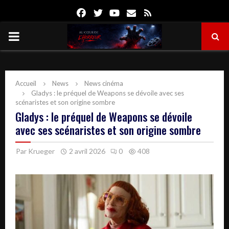
Facebook
Twitter
Youtube
Email
Rss
PRIMARY
MENU
Accueil
News
News cinéma
Gladys : le préquel de Weapons se dévoile avec ses
scénaristes et son origine sombre
Gladys : le préquel de Weapons se dévoile
avec ses scénaristes et son origine sombre
Par
Krueger
2 avril 2026
0
408