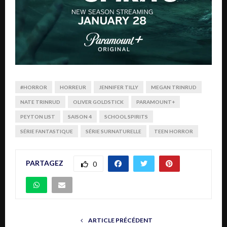
#HORROR
HORREUR
JENNIFER TILLY
MEGAN TRINRUD
NATE TRINRUD
OLIVER GOLDSTICK
PARAMOUNT+
PEYTON LIST
SAISON 4
SCHOOL SPIRITS
SÉRIE FANTASTIQUE
SÉRIE SURNATURELLE
TEEN HORROR
PARTAGEZ
0
ARTICLE PRÉCÉDENT