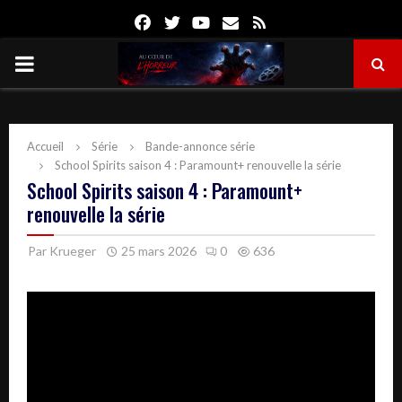
Facebook
Twitter
Youtube
Email
Rss
PRIMARY
MENU
Accueil
Série
Bande-annonce série
School Spirits saison 4 : Paramount+ renouvelle la série
School Spirits saison 4 : Paramount+
renouvelle la série
Par
Krueger
25 mars 2026
0
636