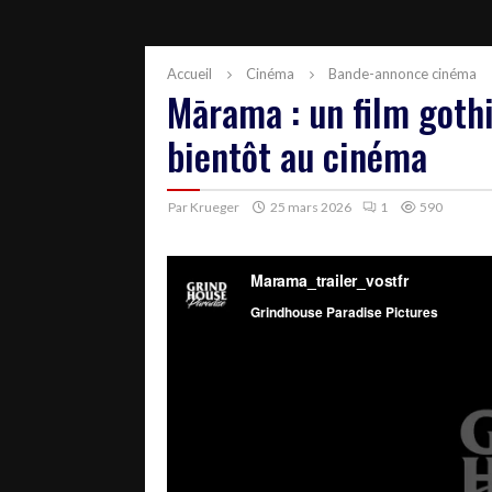
Accueil
Cinéma
Bande-annonce cinéma
Mārama : un film goth
bientôt au cinéma
Par
Krueger
25 mars 2026
1
590