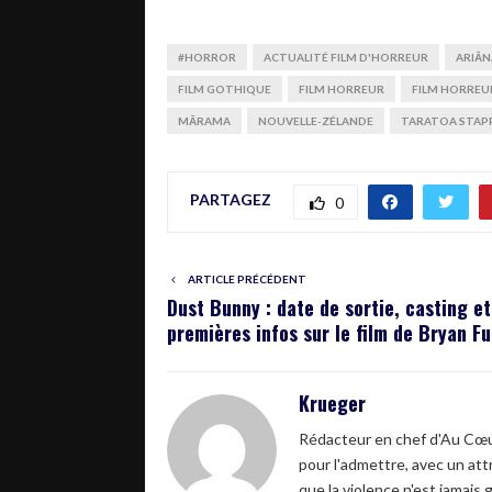
#HORROR
ACTUALITÉ FILM D'HORREUR
ARIĀ
FILM GOTHIQUE
FILM HORREUR
FILM HORREU
MĀRAMA
NOUVELLE-ZÉLANDE
TARATOA STAP
PARTAGEZ
0
ARTICLE PRÉCÉDENT
Dust Bunny : date de sortie, casting et
premières infos sur le film de Bryan Fu
Krueger
Rédacteur en chef d'Au Cœur
pour l'admettre, avec un attr
que la violence n'est jamais 