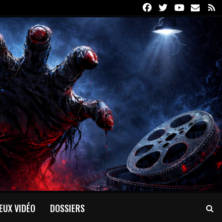
Facebook
Twitter
Youtube
Email
R
EUX VIDÉO
DOSSIERS