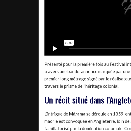
Présenté pour la première fois au Festival i
travers une bande-annonce marquée par une v
premier long métrage signé par le réalisateur
travers le prisme de l’héritage colonial.
Un récit situé dans l’Angle
L’intrigue de
Mārama
se déroule en 1859, ent
maorie est convoquée en Angleterre, loin de s
familial brisé par la domination coloniale. Co