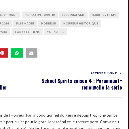
NA OSBORNE
CINÉMA D'HORREUR
COLONIALISME
DARK SKY FILMS
R 2026
FILM MAORI
HORREUR
HORREUR HISTORIQUE
PARD
TOBY STEPHENS
YORKSHIRE
ARTICLE SUIVANT
School Spirits saison 4 : Paramount+
ller
renouvelle la série
 de l'Horreur. Fan inconditionnel du genre depuis trop longtemps
ait particulier pour le gore, le viscéral et le torture porn. Convaincu
gratuite : elle révèle les thèmes les plus profonds avec une force que