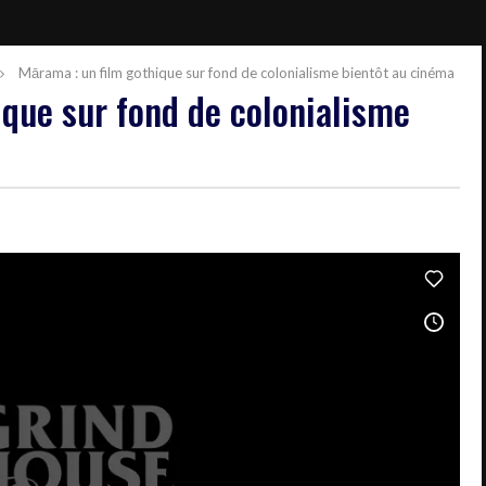
Mārama : un film gothique sur fond de colonialisme bientôt au cinéma
ique sur fond de colonialisme