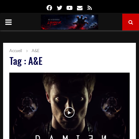
Facebook
Twitter
Youtube
Email
Rss
PRIMARY
MENU
Accueil
A&E
Tag : A&E