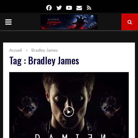
Facebook
Twitter
Youtube
Email
Rss
PRIMARY
MENU
Accueil
Bradley James
Tag : Bradley James