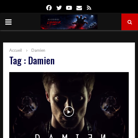
Facebook
Twitter
Youtube
Email
Rss
PRIMARY
MENU
Accueil
Damien
Tag : Damien