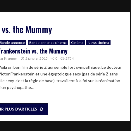
in vs. the Mummy
Bande-annonce
Bande-annonce cinéma
Cinéma
News cinéma
Frankenstein vs. the Mummy
Par
Krueger
2 janvier 2015
0
2754
Voilà un bon film de série Z qui semble fort sympathique. Le docteur
Victor Frankenstein et une égyptologue sexy (pas de série Z sans
ille sexy, c’est la règle de base), travaillent à la foi sur la réanimation
d’un psychopathe...
IR PLUS D'ARTICLES