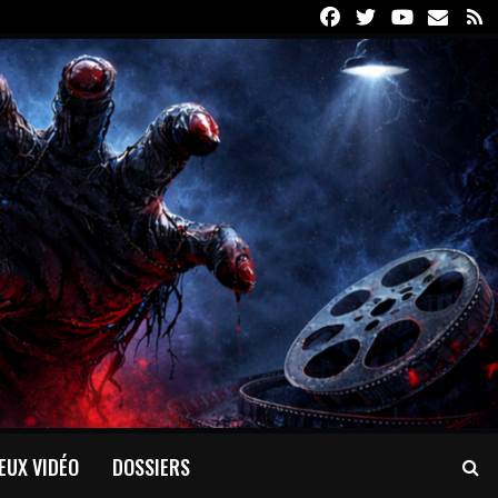
Facebook
Twitter
Youtube
Email
R
EUX VIDÉO
DOSSIERS