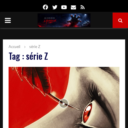
Facebook
Twitter
Youtube
Email
Rss
PRIMARY
MENU
Accueil
série Z
Tag : série Z