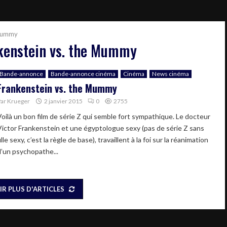
 Mummy
kenstein vs. the Mummy
Bande-annonce
Bande-annonce cinéma
Cinéma
News cinéma
Frankenstein vs. the Mummy
Par
Krueger
2 janvier 2015
0
2755
Voilà un bon film de série Z qui semble fort sympathique. Le docteur
Victor Frankenstein et une égyptologue sexy (pas de série Z sans
ille sexy, c’est la règle de base), travaillent à la foi sur la réanimation
d’un psychopathe...
IR PLUS D'ARTICLES