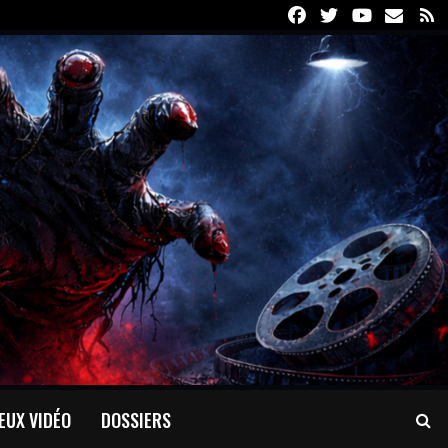
Facebook
Twitter
Youtube
Email
R
EUX VIDÉO
DOSSIERS