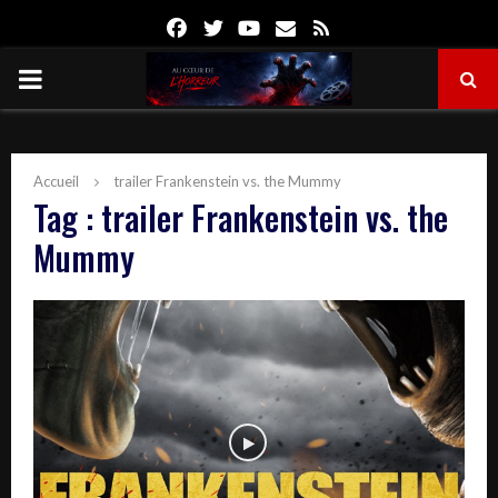
Facebook
Twitter
Youtube
Email
Rss
PRIMARY
MENU
Accueil
trailer Frankenstein vs. the Mummy
Tag : trailer Frankenstein vs. the
Mummy