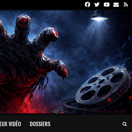
Facebook
Twitter
Youtube
Email
R
EUX VIDÉO
DOSSIERS