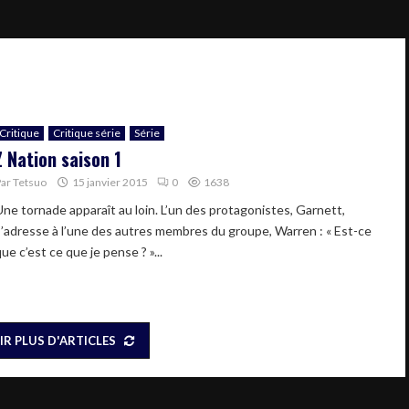
Critique
Critique série
Série
Z Nation saison 1
Par
Tetsuo
15 janvier 2015
0
1638
Une tornade apparaît au loin. L’un des protagonistes, Garnett,
s’adresse à l’une des autres membres du groupe, Warren : « Est-ce
ue c’est ce que je pense ? »...
IR PLUS D'ARTICLES