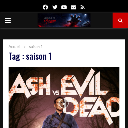
Facebook
Twitter
Youtube
Email
Rss
PRIMARY
MENU
Accueil
saison 1
Tag : saison 1