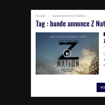
Accueil
bande annonce Z Nation
Tag : bande annonce Z Na
q
VO