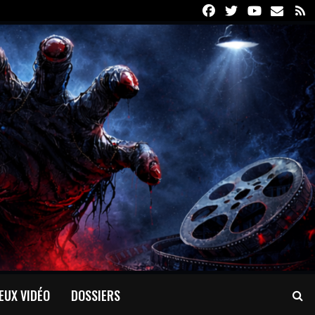
Facebook
Twitter
Youtube
Email
R
EUX VIDÉO
DOSSIERS