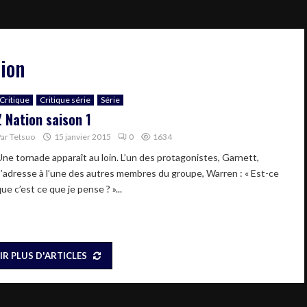
tion
Critique
Critique série
Série
Z Nation saison 1
Par
Tetsuo
15 janvier 2015
0
1634
Une tornade apparaît au loin. L’un des protagonistes, Garnett,
s’adresse à l’une des autres membres du groupe, Warren : « Est-ce
ue c’est ce que je pense ? »...
IR PLUS D'ARTICLES