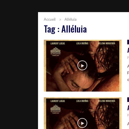
Accueil
Alléluia
Tag : Alléluia
q