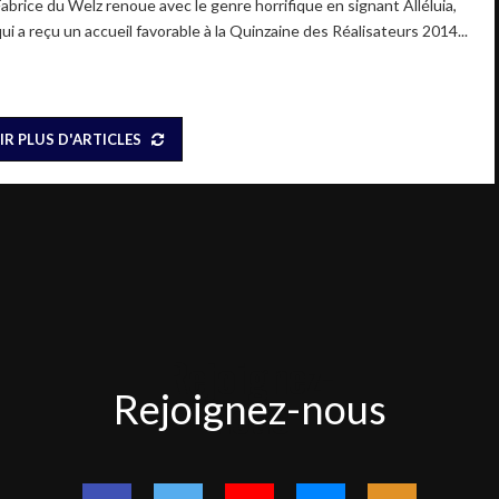
Fabrice du Welz renoue avec le genre horrifique en signant Alléluia,
ui a reçu un accueil favorable à la Quinzaine des Réalisateurs 2014...
IR PLUS D'ARTICLES
Rejoignez-
Rejoignez-nous
nous