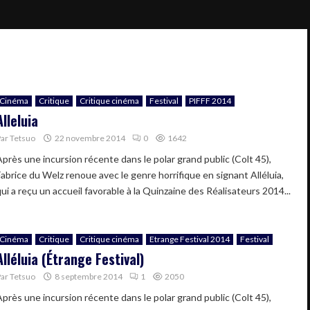
Cinéma
Critique
Critique cinéma
Festival
PIFFF 2014
Alleluia
Par
Tetsuo
22 novembre 2014
0
1642
Après une incursion récente dans le polar grand public (Colt 45),
Fabrice du Welz renoue avec le genre horrifique en signant Alléluia,
ui a reçu un accueil favorable à la Quinzaine des Réalisateurs 2014...
Cinéma
Critique
Critique cinéma
Etrange Festival 2014
Festival
Alléluia (Étrange Festival)
Par
Tetsuo
8 septembre 2014
1
2050
Après une incursion récente dans le polar grand public (Colt 45),