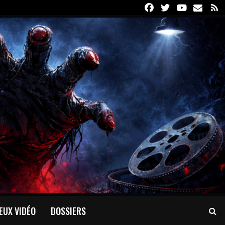
Facebook
Twitter
Youtube
Email
R
EUX VIDÉO
DOSSIERS