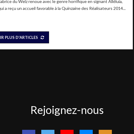
Fabrice du Welz renoue avec le genre horrifique en signant Alléluia,
ui a reçu un accueil favorable à la Quinzaine des Réalisateurs 2014...
IR PLUS D'ARTICLES
Rejoignez-
Rejoignez-nous
nous