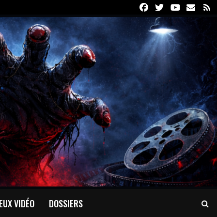
Facebook
Twitter
Youtube
Email
R
EUX VIDÉO
DOSSIERS