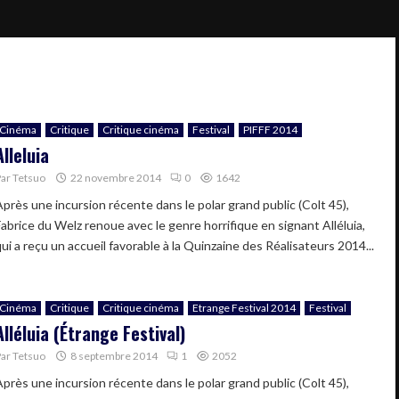
Cinéma
Critique
Critique cinéma
Festival
PIFFF 2014
Alleluia
Par
Tetsuo
22 novembre 2014
0
1642
Après une incursion récente dans le polar grand public (Colt 45),
Fabrice du Welz renoue avec le genre horrifique en signant Alléluia,
ui a reçu un accueil favorable à la Quinzaine des Réalisateurs 2014...
Cinéma
Critique
Critique cinéma
Etrange Festival 2014
Festival
Alléluia (Étrange Festival)
Par
Tetsuo
8 septembre 2014
1
2052
Après une incursion récente dans le polar grand public (Colt 45),