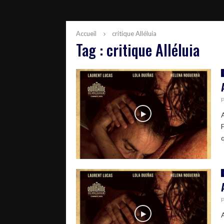
Accueil
critique Alléluia
Tag : critique Alléluia
q