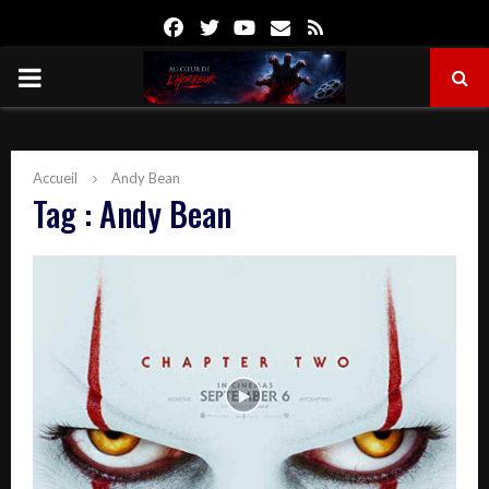
Facebook
Twitter
Youtube
Email
Rss
PRIMARY
MENU
Accueil
Andy Bean
Tag : Andy Bean