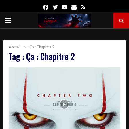
Facebook
Twitter
Youtube
Email
Rss
PRIMARY
MENU
Accueil
Ça : Chapitre 2
Tag : Ça : Chapitre 2