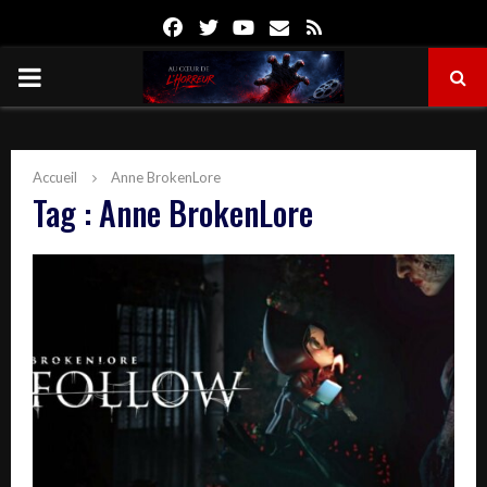
Facebook
Twitter
Youtube
Email
Rss
PRIMARY
MENU
Accueil
Anne BrokenLore
Tag : Anne BrokenLore