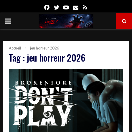
Facebook
Twitter
Youtube
Email
Rss
PRIMARY
MENU
Accueil
jeu horreur 2026
Tag : jeu horreur 2026