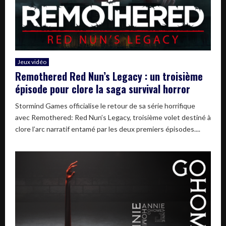
Jeux vidéo
Remothered Red Nun’s Legacy : un troisième
épisode pour clore la saga survival horror
Stormind Games officialise le retour de sa série horrifique
avec Remothered: Red Nun’s Legacy, troisième volet destiné à
clore l’arc narratif entamé par les deux premiers épisodes....