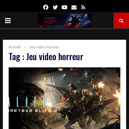
Facebook
Twitter
Youtube
Email
Rss
PRIMARY
MENU
Accueil
Jeu video horreur
Tag : Jeu video horreur