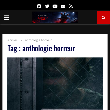
Facebook
Twitter
Youtube
Email
Rss
PRIMARY
MENU
Accueil
anthologie horreur
Tag : anthologie horreur