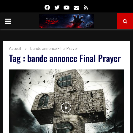
Facebook
Twitter
Youtube
Email
Rss
PRIMARY
MENU
Accueil
bande annonce Final Prayer
Tag : bande annonce Final Prayer